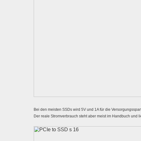
Bei den meisten SSDs wird 5V und 1A für die Versorgungssp
Der reale Stromverbrauch steht aber meist im Handbuch und li